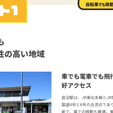
も
性の高い地域
車でも電車でも飛
好アクセス
岩沼駅は、JR東北本線とJ
国道4号と6号の合流点であ
能で、車での移動も最適。